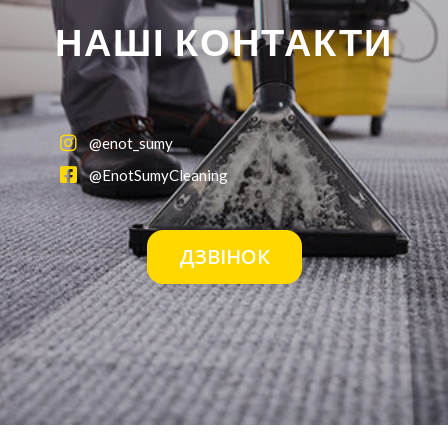
НАШІ КОНТАКТИ
@enot_sumy
@EnotSumyCleaning
ДЗВІНОК