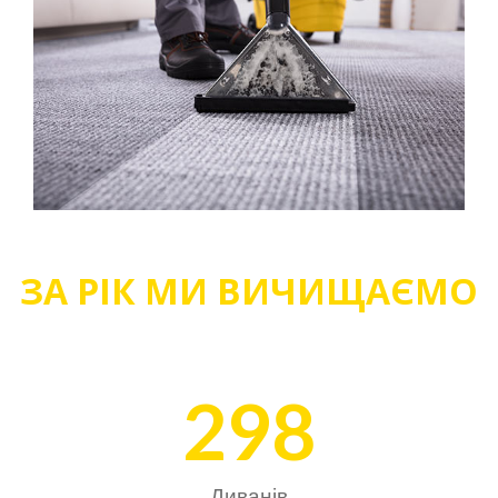
ЗА РІК МИ ВИЧИЩАЄМО
298
Диванів