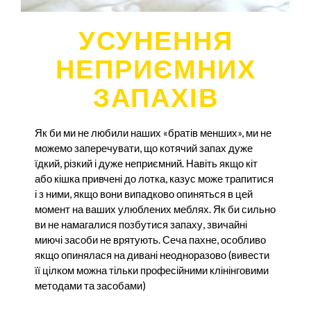
УСУНЕННЯ
НЕПРИЄМНИХ
ЗАПАХІВ
Як би ми не любили наших «братів менших», ми не
можемо заперечувати, що котячий запах дуже
їдкий, різкий і дуже неприємний. Навіть якщо кіт
або кішка привчені до лотка, казус може трапитися
і з ними, якщо вони випадково опиняться в цей
момент на ваших улюблених меблях. Як би сильно
ви не намагалися позбутися запаху, звичайні
миючі засоби не врятують. Сеча пахне, особливо
якщо опинялася на дивані неодноразово (вивести
її цілком можна тільки професійними клінінговими
методами та засобами)