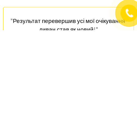
"Результат перевершив усі мої очікування-
диван став як новий!"
СЕРГІЙ
КЛІЄНТ
"Дуже добре! Фото до\після все говорять
самі за себе! Прекрасно! "
ДАВИД
КЛІЄНТ