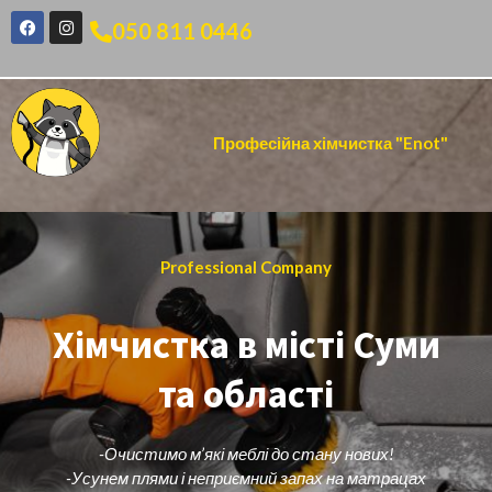
050 811 0446
Професійна хімчистка "Enot"
Professional Company
Хімчистка в місті Суми
та області
-Очистимо м’які меблі до стану нових!
-Усунем плями і неприємний запах на матрацах